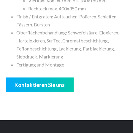
Vierkant von 3x3 mm bis 180x180 mm
Rechteck max. 400x350 mm
Finish / Entgraten: Auftauchen, Polieren, Schleifen,
Fässern, Bürsten
Oberflächenbehandlung: Schwefelsäure-Eloxieren,
Harteloxieren, SurTec, Chromatbeschichtung,
Teflonbeschichtung, Lackierung, Farblackierung,
Siebdruck, Markierung
Fertigung und Montage
Kontaktieren Sie uns