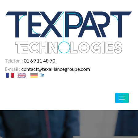
Telefon :
01 69 11 48 70
E-mail :
contact@texalliancegroupe.com
Navigat